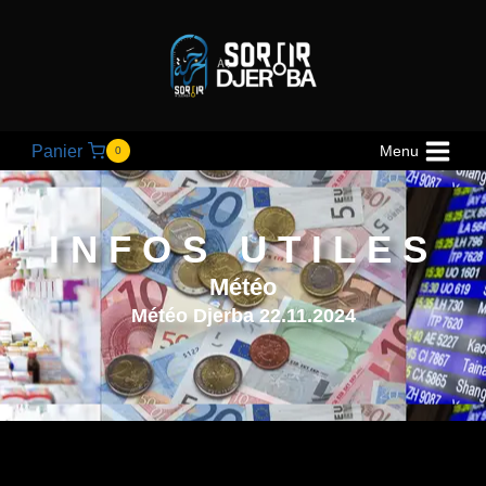
Panier
Menu
0
INFOS UTILES
Météo
Météo Djerba 22.11.2024