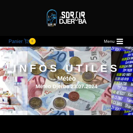
Panier
Menu
0
INFOS UTILES
Météo
Météo Djerba 23.07.2024