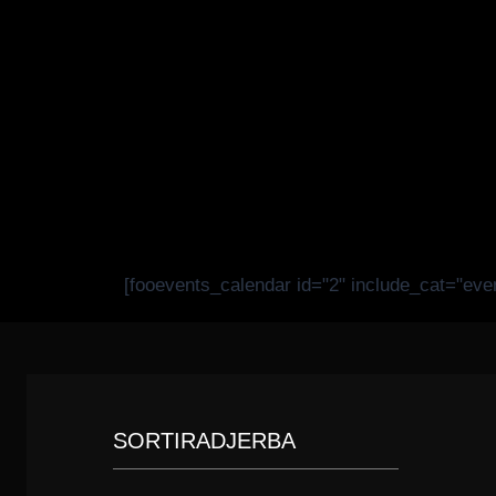
[fooevents_calendar id="2" include_cat="eve
SORTIRADJERBA