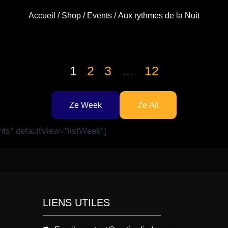
Accueil
/
Shop
/
Events
/ Aux rythmes de la Nuit
1
2
3
…
12
Ze Week
Ze All
nts" defaultView="listWeek"]
LIENS UTILES