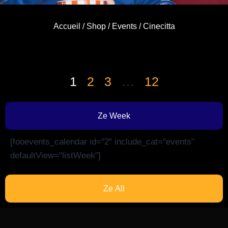
Accueil
/
Shop
/
Events
/ Cinecitta
1
2
3
…
12
Ze Week
[fooevents_calendar id="2" include_cat="events"
defaultView="listWeek"]
Ze All