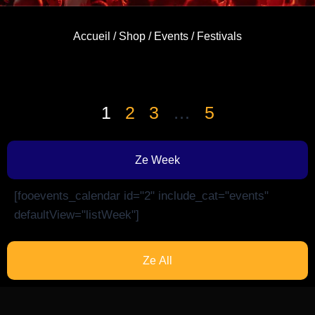
Accueil
/
Shop
/
Events
/ Festivals
1
2
3
…
5
Ze Week
[fooevents_calendar id="2" include_cat="events"
defaultView="listWeek"]
Ze All