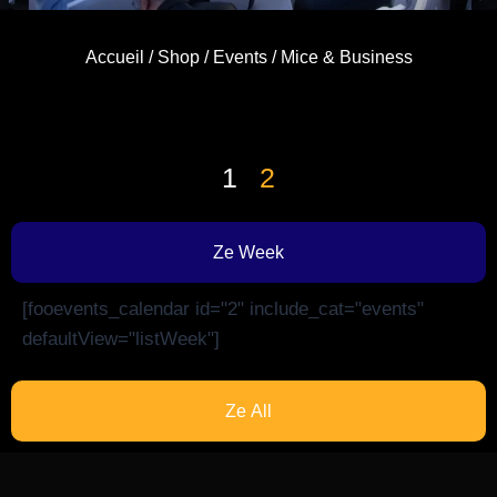
Accueil
/
Shop
/
Events
/ Mice & Business
1
2
Ze Week
[fooevents_calendar id="2" include_cat="events"
defaultView="listWeek"]
Ze All