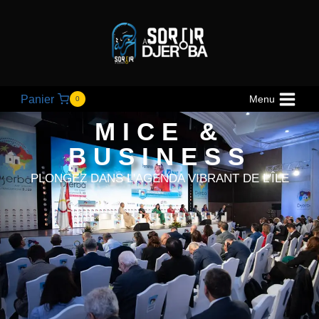
Panier
Menu
0
MICE &
BUSINESS
PLONGEZ DANS L'AGENDA VIBRANT DE L'ÎLE