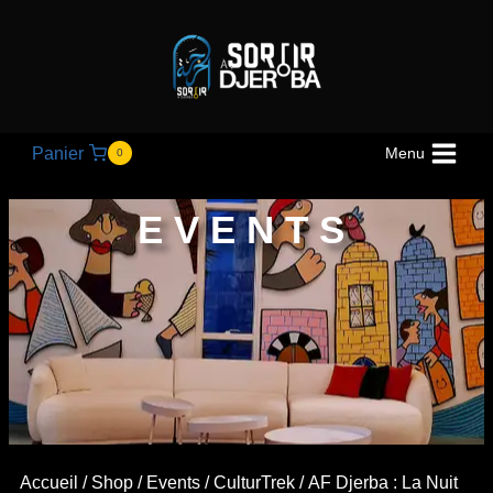
Panier
Menu
0
EVENTS
Accueil
/
Shop
/
Events
/
CulturTrek
/ AF Djerba : La Nuit