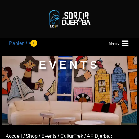
Panier
Menu
0
EVENTS
Accueil
/
Shop
/
Events
/
CulturTrek
/ AF Djerba :