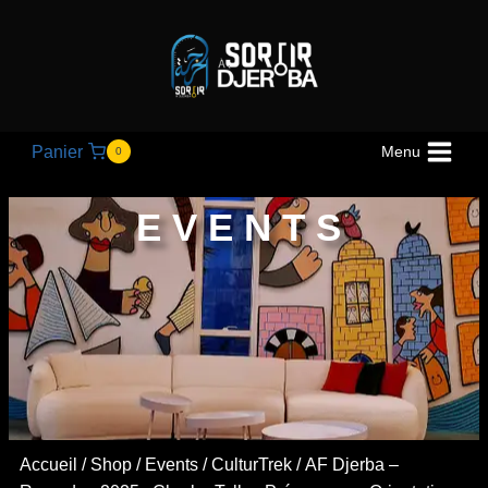
Panier
Menu
0
EVENTS
Accueil
/
Shop
/
Events
/
CulturTrek
/ AF Djerba –