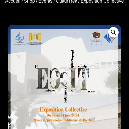
Accueil
/
Shop
/
Events
/
CulturTrek
/ Exposition Collective