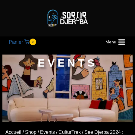
Panier
Menu
0
EVENTS
Accueil
/
Shop
/
Events
/
CulturTrek
/ See Djerba 2024 :