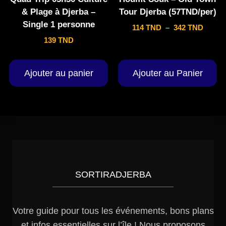
& Plage à Djerba –
Tour Djerba (57TND/per)
Single 1 personne
114
TND
–
342
TND
139
TND
Ajouter au panier
Ajouter au Panier
SORTIRADJERBA
Votre guide pour tous les événements, bons plans
et infos essentielles sur l’île ! Nous proposons