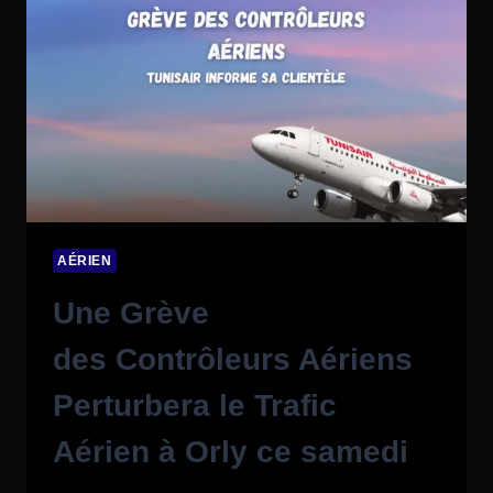
AÉRIEN
Une Grève
des Contrôleurs Aériens
Perturbera le Trafic
Aérien à Orly ce samedi