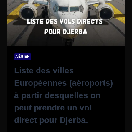
AÉRIEN
Liste des villes
Européennes (aéroports)
à partir desquelles on
peut prendre un vol
direct pour Djerba.