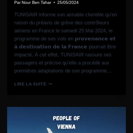
Par
Nour Ben Tahar
25/05/2024
TUNISAIR informe son aimable clientèle qu’en
raison du préavis de grève des contrôleurs
aériens en France le samedi 25 Mai 2024, le
programme de ses vols en 𝗽𝗿𝗼𝘃𝗲𝗻𝗮𝗻𝗰𝗲 𝗲𝘁
𝗮̀ 𝗱𝗲𝘀𝘁𝗶𝗻𝗮𝘁𝗶𝗼𝗻 𝗱𝗲 𝗹𝗮 𝗙𝗿𝗮𝗻𝗰𝗲 pourrait être
impacté. À cet effet, TUNISAIR rassure ses
passagers et précise qu’elle a procédé aux
premières adaptations de son programme…
LIRE LA SUITE