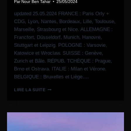
Par
Nour Ben Tahar
25/05/2024
updated 25.05.2024 FRANCE : Paris Orly +
CDG, Lyon, Nantes, Bordeaux, Lille, Toulouse,
Marseille, Strasbourg et Nice. ALLEMAGNE :
Francfort, Düsseldorf, Munich, Hanovre,
Stuttgart et Leipzig. POLOGNE : Varsovie,
Katowice et Wroclaw. SUISSE : Genève,
Zurich et Bâle. RÉPUB. TCHÈQUE : Prague,
Brno et Ostrava. ITALIE : Milan et Vérone.
BELGIQUE : Bruxelles et Liège….
LIRE LA SUITE