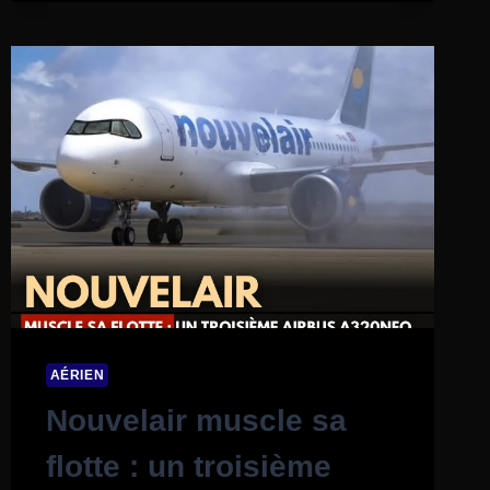
AÉRIEN
Nouvelair muscle sa
flotte : un troisième