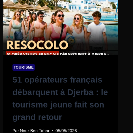
TOURISME
51 opérateurs français
débarquent à Djerba : le
tourisme jeune fait son
grand retour
Par
Nour Ben Tahar
05/05/2026