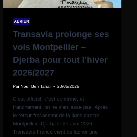
AÉRIEN
Transavia prolonge ses
vols Montpellier –
Djerba pour tout l’hiver
2026/2027
Par
Nour Ben Tahar
20/05/2026
C’est officiel, c’est confirmé, et
franchement, on ne s’en lasse pas. Après
le retour fracassant de la ligne directe
Montpellier–Djerba le 20 avril 2026,
Transavia France vient de lâcher une