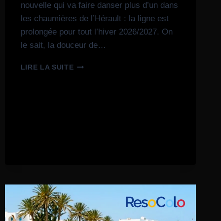
nouvelle qui va faire danser plus d’un dans
les chaumières de l’Hérault : la ligne est
prolongée pour tout l’hiver 2026/2027. On
le sait, la douceur de…
LIRE LA SUITE