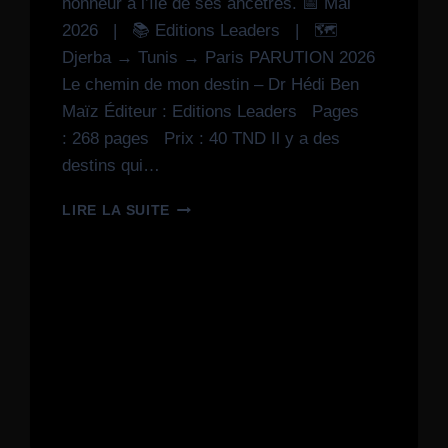
honneur à l’île de ses ancêtres. 📅 Mai
2026 | 📚 Editions Leaders | 🗺️
Djerba → Tunis → Paris PARUTION 2026
Le chemin de mon destin – Dr Hédi Ben
Maïz Éditeur : Editions Leaders Pages
: 268 pages Prix : 40 TND Il y a des
destins qui…
LIRE LA SUITE