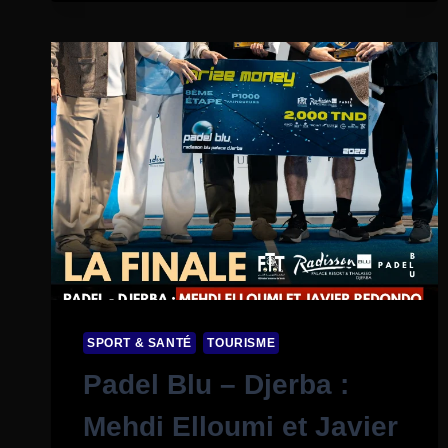
SPORT & SANTÉ
TOURISME
Padel Blu – Djerba :
Mehdi Elloumi et Javier