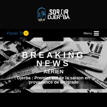
Panier
Menu
0
BREAKING
NEWS
AÉRIEN
Djerba : Premier vol de la saison en
provenance de Belgrade