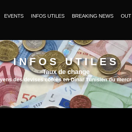
EVENTS
INFOS UTILES
BREAKING NEWS
OUT
INFOS UTILES
Taux de change
ens des devises cotées en Dinar Tunisien du mercr