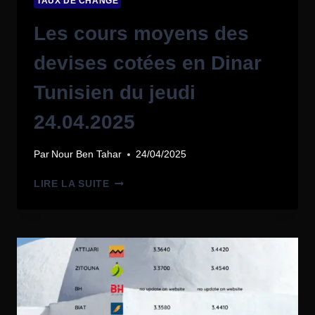
TAUX DE CHANGE
Les cours moyens des
devises cotées en Dinar
Tunisien du jeudi
24.04.2025
Par
Nour Ben Tahar
24/04/2025
LIRE LA SUITE