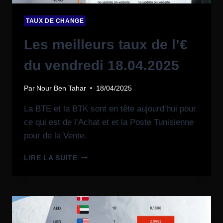
TAUX DE CHANGE
Les meilleurs taux de l’€
du vendredi 18.04.2025
Par
Nour Ben Tahar
18/04/2025
La BTE et la BTK sont en tête aujourd’hui pour
ce qui est de l’Achat et et la Poste Tunisienne
pour de la Vente.
LIRE LA SUITE