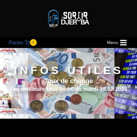
Panier
Menu
0
INFOS UTILES
Taux de change
Les meilleurs taux de l’€ du mardi 18.02.2025