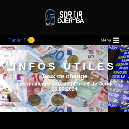
Panier
Menu
0
INFOS UTILES
Taux de change
Les meilleurs taux de l’Euro € du Jeudi
26.09.2024