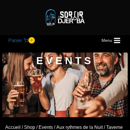
Panier
Menu
0
EVENTS
Accueil
/
Shop
/
Events
/
Aux rythmes de la Nuit
/ Taverne