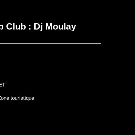
 Club : Dj Moulay
vénement
ET
Zone touristique