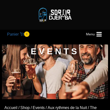
Panier
Menu
0
EVENTS
Accueil
/
Shop
/
Events
/
Aux rythmes de la Nuit
/ The