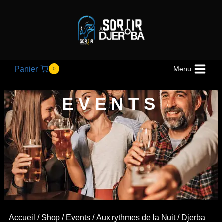
Panier
Menu
0
EVENTS
Accueil
/
Shop
/
Events
/
Aux rythmes de la Nuit
/ Djerba