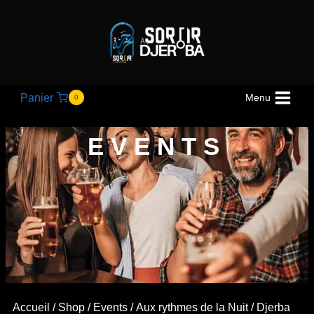
Panier
Menu
0
EVENTS
Accueil
/
Shop
/
Events
/
Aux rythmes de la Nuit
/ Djerba