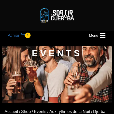
Panier
Menu
0
EVENTS
Accueil
/
Shop
/
Events
/
Aux rythmes de la Nuit
/ Djerba