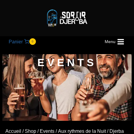
Panier
Menu
0
EVENTS
Accueil
/
Shop
/
Events
/
Aux rythmes de la Nuit
/ Djerba