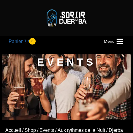
Panier
Menu
0
EVENTS
Accueil
/
Shop
/
Events
/
Aux rythmes de la Nuit
/ Djerba