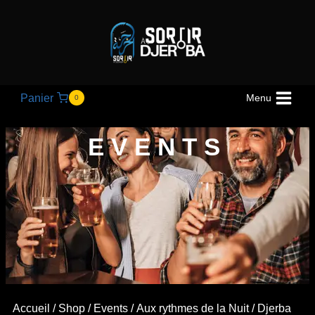
Panier
Menu
0
EVENTS
Accueil
/
Shop
/
Events
/
Aux rythmes de la Nuit
/ Djerba