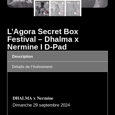
L’Agora Secret Box
Festival – Dhalma x
Nermine I D-Pad
Description
Détails de l'événement
Description
𝐃𝐇𝐀𝐋𝐌𝐀 𝐱 𝐍𝐞𝐫𝐦𝐢𝐧𝐞
Dimanche 29 septembre 2024