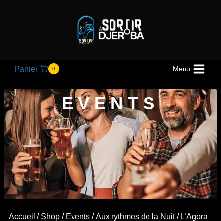
Panier
Menu
0
EVENTS
Accueil
/
Shop
/
Events
/
Aux rythmes de la Nuit
/ L’Agora