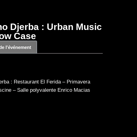
o Djerba : Urban Music
how Case
 de l'événement
rba : Restaurant El Ferida – Primavera
cine – Salle polyvalente Enrico Macias