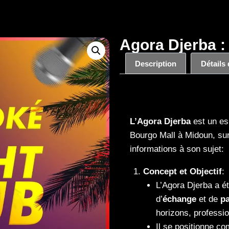
Agora Djerba :
Description
Détails
Description
L’Agora Djerba
est un es
Bourgo Mall à Midoun, sur
informations à son sujet:
Concept et Objectif
:
L’Agora Djerba a é
d’
échange
et de
p
horizons, professio
Il se positionne co