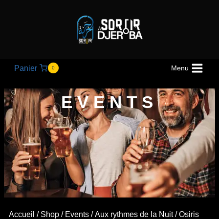
Panier
Menu
0
EVENTS
Accueil
/
Shop
/
Events
/
Aux rythmes de la Nuit
/ Osiris