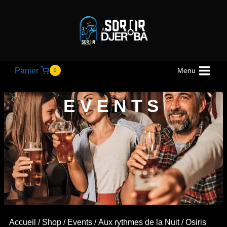
Panier
Menu
0
EVENTS
Accueil
/
Shop
/
Events
/
Aux rythmes de la Nuit
/ Osiris