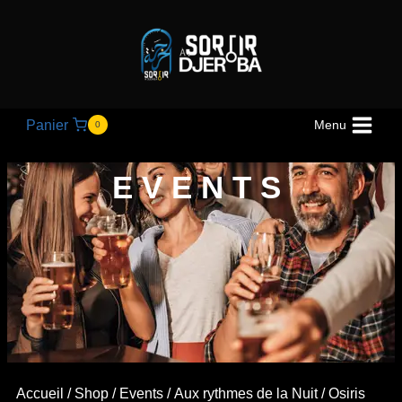
Panier
Menu
0
EVENTS
Accueil
/
Shop
/
Events
/
Aux rythmes de la Nuit
/ Osiris