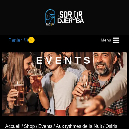
Panier
Menu
0
EVENTS
Accueil
/
Shop
/
Events
/
Aux rythmes de la Nuit
/ Osiris