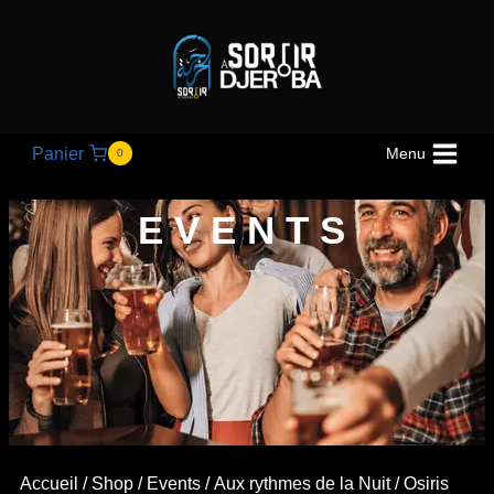
Panier
Menu
0
EVENTS
Accueil
/
Shop
/
Events
/
Aux rythmes de la Nuit
/ Osiris