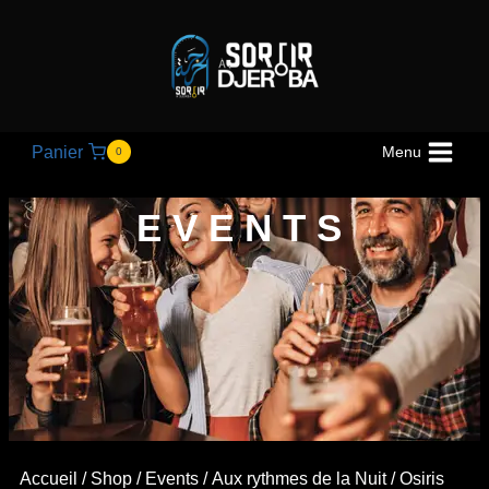
Panier
Menu
0
EVENTS
Accueil
/
Shop
/
Events
/
Aux rythmes de la Nuit
/ Osiris