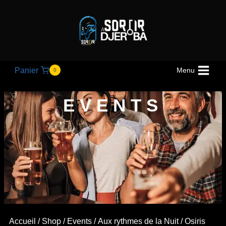
Panier
Menu
0
EVENTS
Accueil
/
Shop
/
Events
/
Aux rythmes de la Nuit
/ Osiris