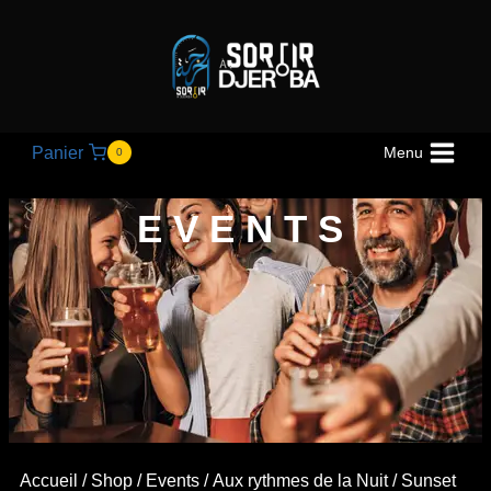
Panier
Menu
0
EVENTS
Accueil
/
Shop
/
Events
/
Aux rythmes de la Nuit
/ Sunset