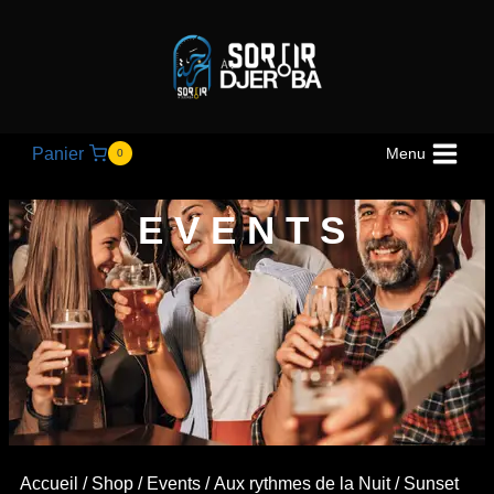
Panier
Menu
0
EVENTS
Accueil
/
Shop
/
Events
/
Aux rythmes de la Nuit
/ Sunset