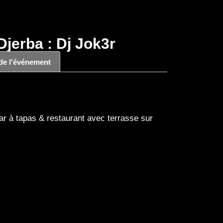
jerba : Dj Jok3r
 de l'événement
r à tapas & restaurant avec terrasse sur