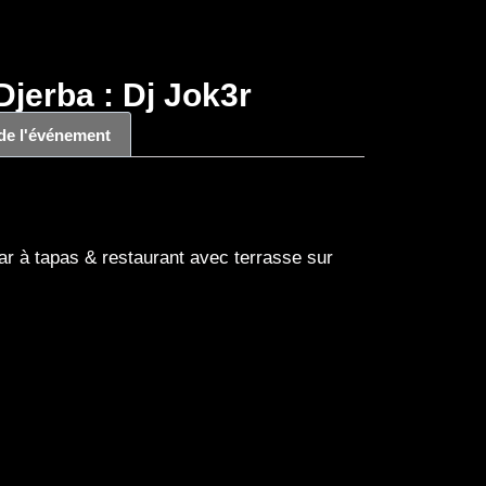
jerba : Dj Jok3r
 de l'événement
r à tapas & restaurant avec terrasse sur