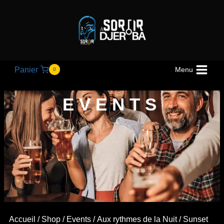
Panier
Menu
0
EVENTS
Accueil
/
Shop
/
Events
/
Aux rythmes de la Nuit
/ Sunset