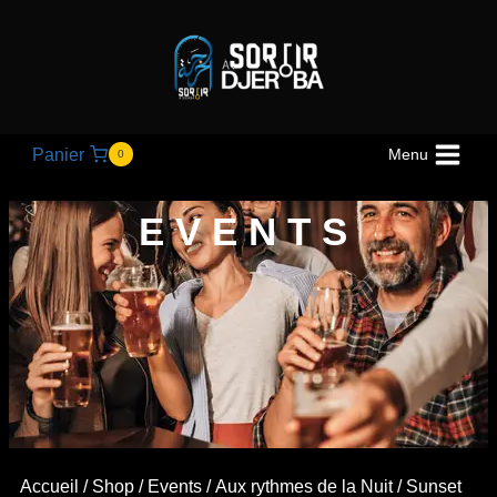
Panier
Menu
0
EVENTS
Accueil
/
Shop
/
Events
/
Aux rythmes de la Nuit
/ Sunset