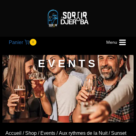
Panier
Menu
0
EVENTS
Accueil
/
Shop
/
Events
/
Aux rythmes de la Nuit
/ Sunset