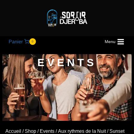
Panier
Menu
0
EVENTS
Accueil
/
Shop
/
Events
/
Aux rythmes de la Nuit
/ Sunset