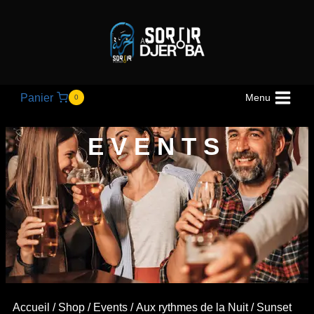
Panier
Menu
0
EVENTS
Accueil
/
Shop
/
Events
/
Aux rythmes de la Nuit
/ Sunset