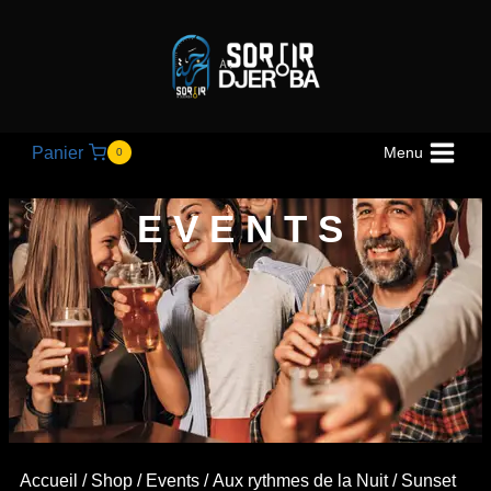
Panier
Menu
0
EVENTS
Accueil
/
Shop
/
Events
/
Aux rythmes de la Nuit
/ Sunset