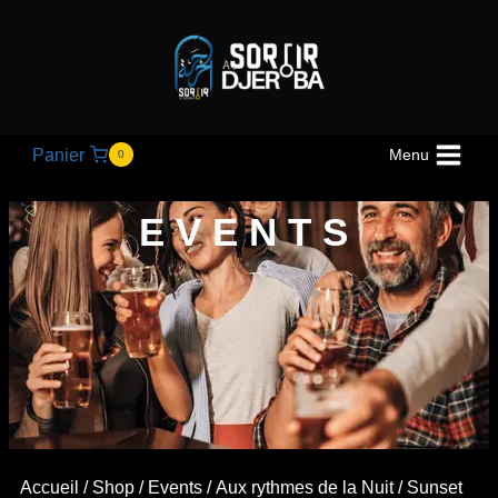
Panier
Menu
0
EVENTS
Accueil
/
Shop
/
Events
/
Aux rythmes de la Nuit
/ Sunset