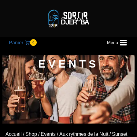
Panier
Menu
0
EVENTS
Accueil
/
Shop
/
Events
/
Aux rythmes de la Nuit
/ Sunset